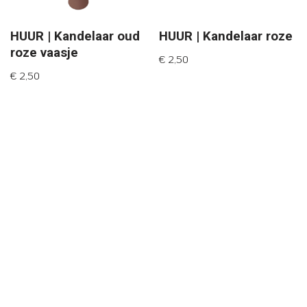
HUUR | Kandelaar oud
HUUR | Kandelaar roze
roze vaasje
€
2,50
€
2,50
Neve
| Mogelijk gemaakt door
WordPress