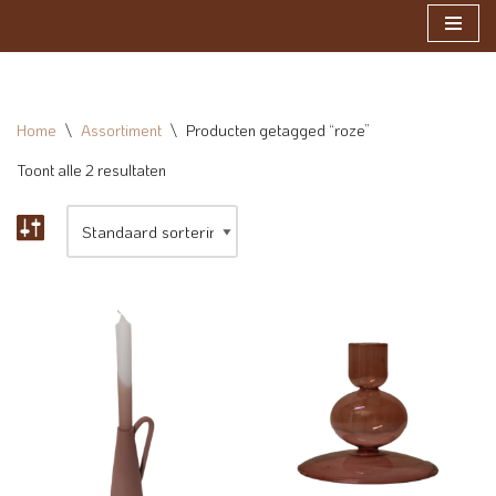
Ga
naar
de
Home
\
Assortiment
\
Producten getagged “roze”
inhoud
Toont alle 2 resultaten