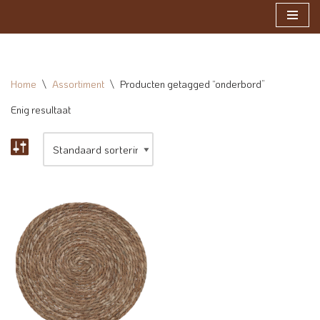
Ga
naar
de
Home
\
Assortiment
\
Producten getagged “onderbord”
inhoud
Enig resultaat