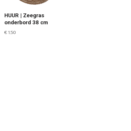
HUUR | Zeegras
onderbord 38 cm
€
1,50
Neve
| Mogelijk gemaakt door
WordPress